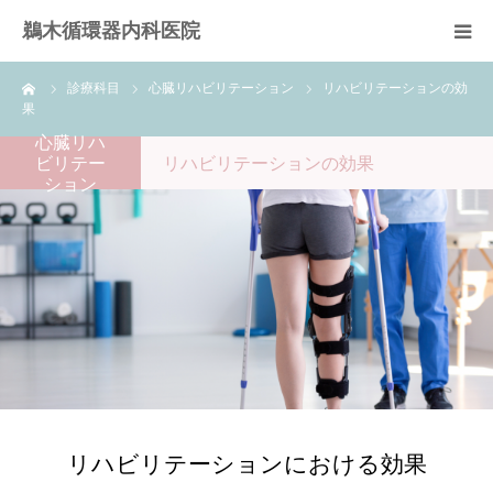
鵜木循環器内科医院
ーム
診療科目
心臓リハビリテーション
リハビリテーションの効
HOME
果
心臓リハ
医師紹介
ビリテー
リハビリテーションの効果
ション
診療科目
心臓リハビリテーション
訪問リハビリテーション
通所リハビリテーション
リハビリテーションにおける効果
診療予約