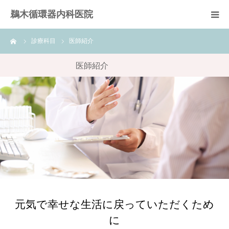
鵜木循環器内科医院
ーム
診療科目
医師紹介
HOME
医師紹介
医師紹介
診療科目
心臓リハビリテーション
訪問リハビリテーション
通所リハビリテーション
元気で幸せな生活に戻っていただくため
診療予約
に